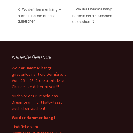
Wo der Hammer hängt –
Wo der Hammer hängt –
buckeln bis die Knochen
buckeln bis die Knochen
quietschen
quietschen
Neueste Beiträge
Wo der Hammer hängt:
gnadenlos naht die Dernière…
Vom 26. – 28. 2. die allerletzte
Chance live dabei zu sein!!!
Auch vor der KI macht das
Dreamteam nicht halt – lasst
euch überraschen!
Wo der Hammer hängt
Eindrücke vom
Premierenwochenende „Die