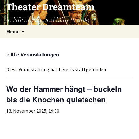
Zum
Theater Dreamteam
Inhalt
in Nürnberg und Mittelfranken
springen
Suchen
Menü
nach:
« Alle Veranstaltungen
Diese Veranstaltung hat bereits stattgefunden.
Wo der Hammer hängt – buckeln
bis die Knochen quietschen
13. November 2025, 19:30