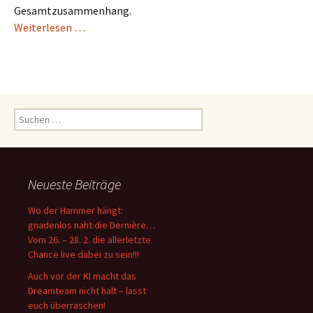
Gesamtzusammenhang.
Weiterlesen …
Suchen
nach:
Neueste Beiträge
Wo der Hammer hängt:
gnadenlos naht die Dernière…
Vom 26. – 28. 2. die allerletzte
Chance live dabei zu sein!!!
Auch vor der KI macht das
Dreamteam nicht halt – lasst
euch überraschen!