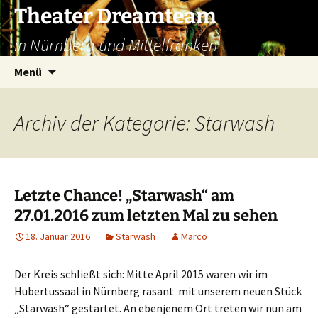
Zum
Theater Dreamteam
Inhalt
in Nürnberg und Mittelfranken
springen
Suchen
Menü
nach:
Archiv der Kategorie: Starwash
Letzte Chance! „Starwash“ am
27.01.2016 zum letzten Mal zu sehen
18. Januar 2016
Starwash
Marco
Der Kreis schließt sich: Mitte April 2015 waren wir im
Hubertussaal in Nürnberg rasant mit unserem neuen Stück
„Starwash“ gestartet. An ebenjenem Ort treten wir nun am