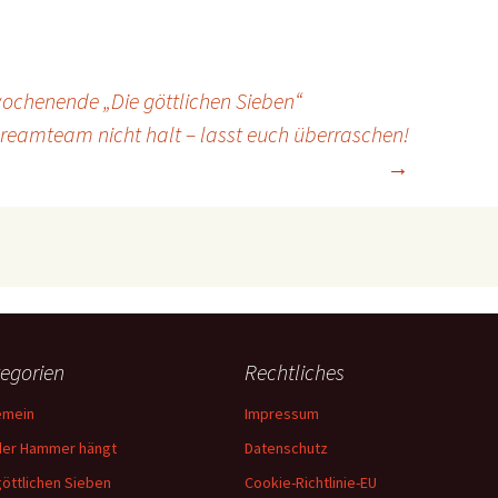
chenende „Die göttlichen Sieben“
reamteam nicht halt – lasst euch überraschen!
→
egorien
Rechtliches
emein
Impressum
er Hammer hängt
Datenschutz
göttlichen Sieben
Cookie-Richtlinie-EU