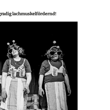
gradig lachmuskelfördernd!