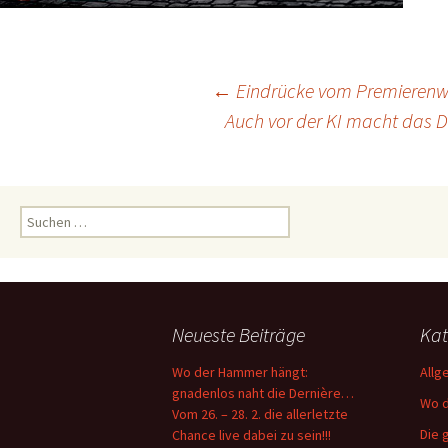
Beitragsnavigation
←
Eindrücke vom Premierenwo
Auch vor der KI macht das D
Suchen
nach:
Neueste Beiträge
Kat
Wo der Hammer hängt:
Allg
gnadenlos naht die Dernière…
Wo d
Vom 26. – 28. 2. die allerletzte
Die 
Chance live dabei zu sein!!!