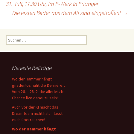
31. Juli, 17.30 Uhr, im E-Werk in Erlangen
Die ersten Bilder aus dem All sind eingetroffen!
→
Suchen
nach:
Neueste Beiträge
Wo der Hammer hängt:
gnadenlos naht die Dernière…
Vom 26. – 28. 2. die allerletzte
Chance live dabei zu sein!!!
Auch vor der KI macht das
Dreamteam nicht halt – lasst
euch überraschen!
Wo der Hammer hängt