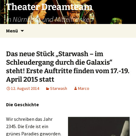
Zum
Theater Dreamteam
Inhalt
in Nürnberg und Mittelfranken
springen
Suchen
Menü
nach:
Das neue Stück „Starwash – im
Schleudergang durch die Galaxis“
steht! Erste Auftritte finden vom 17.-19.
April 2015 statt
12. August 2014
Starwash
Marco
Die Geschichte
Wir schreiben das Jahr
2345. Die Erde ist ein
grünes Paradies geworden.