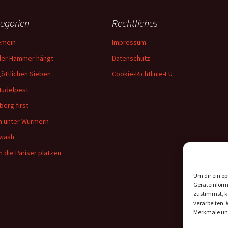
egorien
Rechtliches
emein
Impressum
er Hammer hängt
Datenschutz
göttlichen Sieben
Cookie-Richtlinie-EU
Nudelpest
berg first
in unter Würmern
wash
 die Pariser platzen
Um dir ein op
Geräteinform
zustimmst, kö
verarbeiten.
Merkmale und