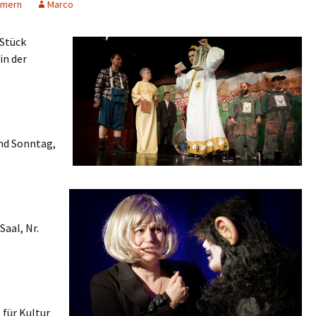
rmern
Marco
 Stück
in der
und Sonntag,
aal, Nr.
 für Kultur