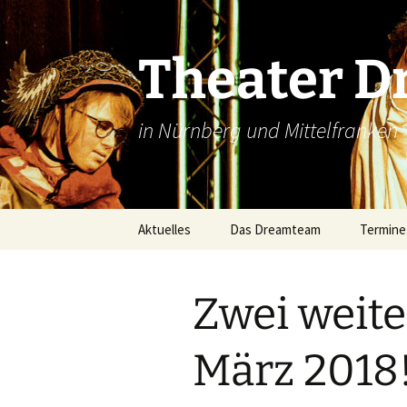
Zum
Inhalt
springen
Theater 
in Nürnberg und Mittelfranken
Aktuelles
Das Dreamteam
Termine
Zwei weit
März 2018