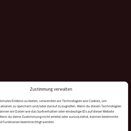
Zustimmung verwalten
timales Erlebnis zu bieten, verwenden wir Technologien wie Cookies, um
ationen zu speichern und/oder darauf zuzugreifen. Wenn du diesen Technologien
nnen wir Daten wie das Surfverhalten oder eindeutige IDs auf dieser Website
 Wenn du deine Zustimmung nicht erteilst oder zurückziehst, können bestimmte
 Funktionen beeinträchtigt werden.