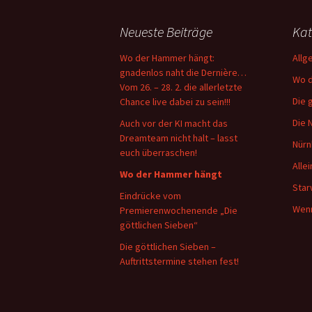
Neueste Beiträge
Kat
Wo der Hammer hängt:
Allg
gnadenlos naht die Dernière…
Wo d
Vom 26. – 28. 2. die allerletzte
Die 
Chance live dabei zu sein!!!
Die 
Auch vor der KI macht das
Dreamteam nicht halt – lasst
Nürn
euch überraschen!
Alle
Wo der Hammer hängt
Star
Eindrücke vom
Wenn
Premierenwochenende „Die
göttlichen Sieben“
Die göttlichen Sieben –
Auftrittstermine stehen fest!