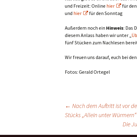
und Freizeit: Online
hier
für de
und
hier
für den Sonntag
Außerdem noch ein
Hinweis
: Das 
diesem Anlass haben wir unter „
Üb
fünf Stücken zum Nachlesen bereit
Wir freuen uns darauf, euch bei den
Fotos: Gerald Ortegel
Beitragsnavigation
←
Nach dem Auftritt ist vor de
Stücks „Allein unter Würmern“
Die J